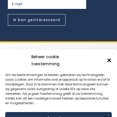
Ik ben geïnteresseerd
Beheer cookie
toestemming
IMPROFIEL VZW
Om de beste ervaringen te bieden, gebruiken wij technologieën
zoals cookies om informatie over je apparaat op te slaan en/of te
Diestsesteenweg 537
raadplegen. Door in te stemmen met deze technologieën kunnen
3010 Kessel-Lo
wij gegevens zoals surfgedrag of unieke ID's op deze site
verwerken. Als je geen toestemming geeft of uw toestemming
info@improfiel.be
intrekt, kan dit een nadelige invloed hebben op bepaalde functies
en mogelijkheden.
Ondernemingsnr. 0872529351